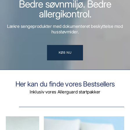
Bedre søvnmiljø. Bedre
allergikontrol.
Lækre sengeprodukter med dokumenteret beskyttelse mod
husstøvmider.
KØB NU
Her kan du finde vores Bestsellers
Inklusiv vores Allerguard startpakker
Dyne
i
AllerGuard