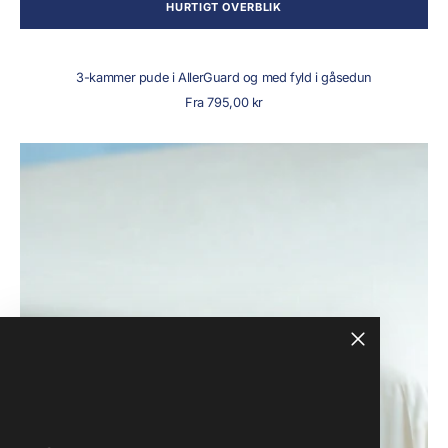
HURTIGT OVERBLIK
3-kammer pude i AllerGuard og med fyld i gåsedun
Normalpris
Fra 795,00 kr
Boksbetræk
med
elastik