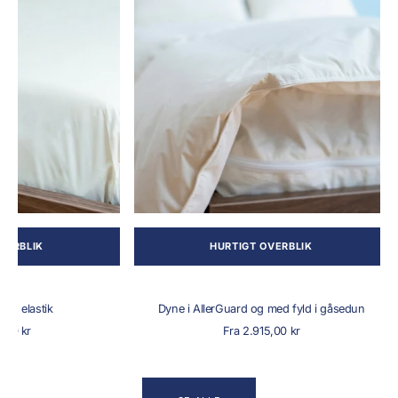
og
med
fyld
i
gåsedun
BLIK
HURTIGT OVERBLIK
elastik
Dyne i AllerGuard og med fyld i gåsedun
alpris
Normalpris
 kr
Fra 2.915,00 kr