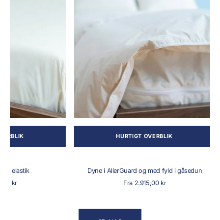
og
med
fyld
i
gåsedun
BLIK
HURTIGT OVERBLIK
elastik
Dyne i AllerGuard og med fyld i gåsedun
alpris
Normalpris
 kr
Fra 2.915,00 kr