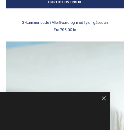
HURTIGT OVERBLIK
3-kammer pude i AllerGuard og med fyld i gåsedun
Normalpris
Fra 795,00 kr
Boksbetræk
med
elastik