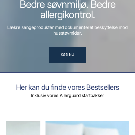
Bedre søvnmiljø. Bedre
allergikontrol.
Lækre sengeprodukter med dokumenteret beskyttelse mod
husstøvmider.
KØB NU
Her kan du finde vores Bestsellers
Inklusiv vores Allerguard startpakker
Dyne
i
AllerGuard